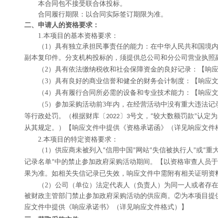
本合同包不接受联合体投标。
合同履行期限：以合同实际签订期限为准。
二、申请人的资格要求：
1.本项目的基本资格要求：
（
1）具有独立承担民事责任的能力：
在中华人民共和国境
副本复印件。分支机构投标的，须提供总公司和分公司营业执照
（
2）具有依法缴纳税收和社会保障资金的良好记录：
【
响
（
3）具有良好的商业信誉和健全的财务会计制度：
【
响应
（
4）具有履行合同所必需的设备和专业技术能力：
【
响应
（
5）参加采购活动前3年内，在经营活动中没有重大违法记
等行政处罚。（根据财库〔
〕
号文，
较大数额罚款
认定为
2022
3
“
”
从其规定。）
【
响应
文件中提供《资格承诺函》（详见
响应文件
2.本项目的特定资格要求：
（
1）
供应商未被列入
信用中国
网站
失信被执行人
或
重
“
”
“
”
“
记录名单
中的禁止参加政府采购活动期间。【以资格审查人员于
”
果为准。如相关失信记录已失效，
响应
文件
中需附有相关证明资
（
2）
公司（单位）法定代表人（负责人）为同一人或者存
被财政主管部门禁止参加政府采购活动的供应商。
②
为本项目提
应
文件中提供《
响应承诺书
》（详见
响应文件格式
）
】