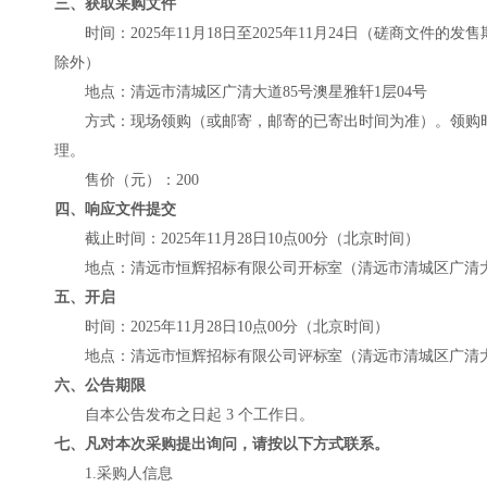
三、获取采购文件
时间：
2025年
11
月
18
日至
2025年
11
月
24
日
（磋商文件的发售
除外）
地点：
清远市清城区广清大道
85号澳星雅轩1层04号
方式：现场
领购（或邮寄，邮寄的已寄出时间为准）。领购
理。
售价（元）：
200
四、响应文件提交
截止时间：
2025年
11
月
28
日
10点00分
（北京时间）
地点：
清远市恒辉招标有限公司
开标室（
清远市清城区广清
五、开启
时间：
2025年
11
月
28
日
10点00分
（北京时间）
地点：
清远市恒辉招标有限公司
评标室（
清远市清城区广清
六、公告期限
自本公告发布之日起
3 个工作日。
七、凡对本次采购提出询问，请按以下方式联系。
1.采购人信息