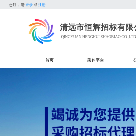
您好，
请
登录
或
注册
清远市恒辉招标有限
QINGYUAN HENGHUI ZHAOBIAO CO.,LTD
首页
采购平台