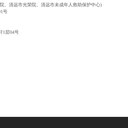
利院、清远市光荣院、清远市未成年人救助保护中心)
91号
轩1层04号
司