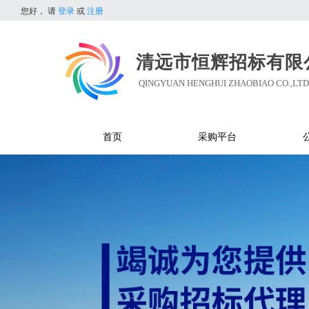
您好，
请
登录
或
注册
清远市恒辉招标有限
QINGYUAN HENGHUI ZHAOBIAO CO.,LTD
首页
采购平台