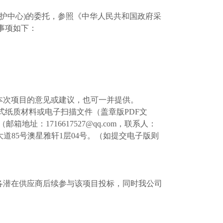
护中心)
的
委托，
参照
《中华人民共和国政府采
事项如下：
本次项目的意见或建议，也可一并提供。
式纸质材料或电子扫描文件（盖章版PDF文
：1716617527@qq.com，联系人：
大道85号澳星雅轩1层04号。（如提交电子版则
各潜在供应商后续参与该项目投标，同时我公司