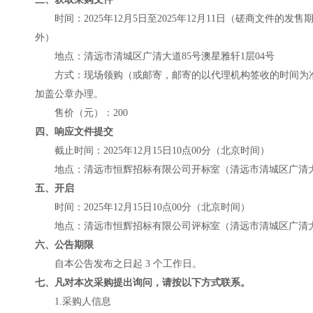
时间：
202
5
年
12
月
5
日至
202
5
年
12
月
11
日
（磋商文件的发售
外）
地点：
清远市清城区广清大道
85号澳星雅轩1层04号
方式：现场
领购
（或邮寄，邮寄的以
代理机构签收的
时间为
加盖公章办理。
售价（元）：
20
0
四、响应文件提交
截止时间：
202
5
年
12
月
15
日
10
点
0
0分
（北京时间）
地点：
清远市恒辉招标有限公司
开标室（
清远市清城区广清
五、开启
时间：
202
5
年
12
月
15
日
10
点
0
0分
（北京时间）
地点：
清远市恒辉招标有限公司
评标室（
清远市清城区广清
六、公告期限
自本公告发布之日起
3 个工作日。
七
、凡对本次采购提出询问，请按以下方式联系。
1.采购人信息