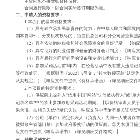
本合同包不接受联合体投标。
合同履行期限：以合同实际签订期限为准。
二、申请人的资格要求：
1.本项目的
基本
资格要求：
（
1）具有独立承担民事责任的能力：
在中华人民共和国境
副本复印件。分支机构投标的，须提供总公司和分公司营业执照
（
2
）具有依法缴纳税收和社会保障资金的良好记录：
【
响
（
3
）具有良好的商业信誉和健全的财务会计制度：
【
响应
（
4
）具有履行合同所必
需
的设备和专业技术能力：
【
响应
（
5）参加采购活动前3年内，在经营活动中没有重大违法记
等行政处罚。（根据财库〔
〕
号文，
较大数额罚款
认定为
2022
3
“
”
从其规定。）
【
响应
文件中提供《资格承诺函》（详见
响应文件
2.本项目的特定资格要求：
（
1
）
供应商未被列入
信用中国
网站
失信被执行人
或
重
“
”
“
”
“
记录名单
中的禁止参加政府采购活动期间。【以资格审查人员于
”
果为准。如相关失信记录已失效，
响应
文件
中需附有相关证明资
（
2）
公司（单位）法定代表人（负责人）为同一人或者存
被财政主管部门禁止参加政府采购活动的供应商。
②
为本项目提
应
文件中提供《
响应
承诺书
》（详见
响应文件格式
）
】
三、获取采购文件