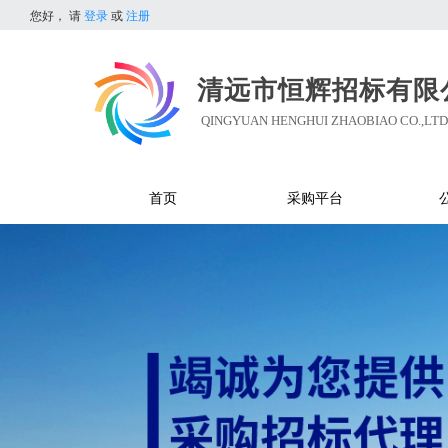
您好，
请
登录
或
注册
清远市恒辉招标有限
QINGYUAN HENGHUI ZHAOBIAO CO.,LTD
首页
采购平台