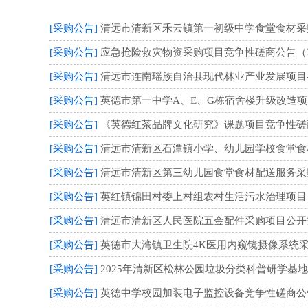
[采购公告]
清远市清新区禾云镇第一初级中学食堂食材采购及
[采购公告]
应急抢险救灾物资采购项目竞争性磋商公告（项目编
[采购公告]
清远市连南瑶族自治县现代林业产业发展项目-
[采购公告]
英德市第一中学A、E、G栋宿舍楼升级改造项目
[采购公告]
《英德红茶品牌文化研究》课题项目竞争性磋商公
[采购公告]
清远市清新区石潭镇小学、幼儿园学校食堂食材配
[采购公告]
清远市清新区第三幼儿园食堂食材配送服务采购项
[采购公告]
英红镇锦田村委上村组农村生活污水治理项目（项
[采购公告]
清远市清新区人民医院五金配件采购项目公开招标公
[采购公告]
英德市大湾镇卫生院4K医用内窥镜摄像系统采购
[采购公告]
2025年清新区松林公园垃圾分类科普研学基地项
[采购公告]
英德中学校园加装电子监控设备竞争性磋商公告 （