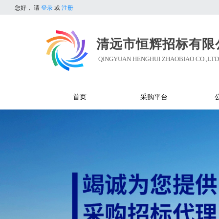
您好，
请
登录
或
注册
清远市恒辉招标有限
QINGYUAN HENGHUI ZHAOBIAO CO.,LTD
首页
采购平台