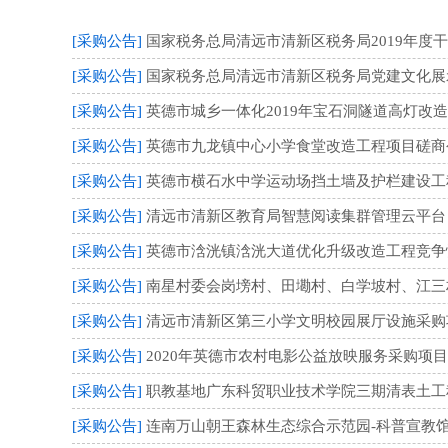
[采购公告]
国家税务总局清远市清新区税务局2019年度干
[采购公告]
国家税务总局清远市清新区税务局党建文化展示厅
[采购公告]
英德市城乡一体化2019年宝石洞隧道高灯改造
[采购公告]
英德市九龙镇中心小学食堂改造工程项目磋商公告(项目编
[采购公告]
英德市横石水中学运动场挡土墙及护栏建设工程磋商公告 
[采购公告]
清远市清新区教育局智慧阅读集群管理云平台（子
[采购公告]
英德市浛洸镇浛洸大道优化升级改造工程竞争性磋商公告(
[采购公告]
南星村委会岗塝村、田墈村、白学坡村、江三村联
[采购公告]
清远市清新区第三小学文明校园展厅设施采购项目
[采购公告]
2020年英德市农村电影公益放映服务采购项目公开
[采购公告]
职教基地广东科贸职业技术学院三期清表土工程磋商
[采购公告]
连南万山朝王森林生态综合示范园-科普宣教馆临时